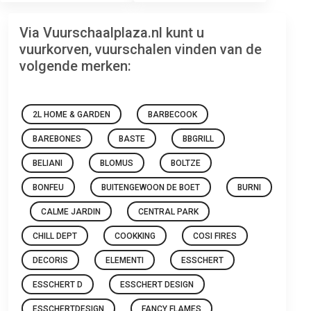
Via Vuurschaalplaza.nl kunt u
vuurkorven, vuurschalen vinden van de
volgende merken:
2L HOME & GARDEN
BARBECOOK
BAREBONES
BASTE
BBGRILL
BELIANI
BLOMUS
BOLTZE
BONFEU
BUITENGEWOON DE BOET
BURNI
CALME JARDIN
CENTRAL PARK
CHILL DEPT
COOKKING
COSI FIRES
DECORIS
ELEMENTI
ESSCHERT
ESSCHERT D
ESSCHERT DESIGN
ESSCHERTDESIGN
FANCY FLAMES