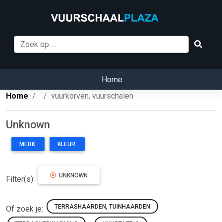
Home
Home
vuurkorven, vuurschalen
Unknown
MERK:
KLEUR:
UNKNOWN
Filter(s):
TERRASHAARDEN, TUINHAARDEN
Of zoek je: