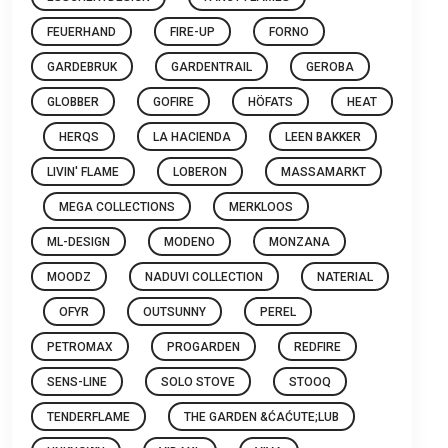
FEUERHAND
FIRE-UP
FORNO
GARDEBRUK
GARDENTRAIL
GEROBA
GLOBBER
GOFIRE
HÖFATS
HEAT
HERQS
LA HACIENDA
LEEN BAKKER
LIVIN' FLAME
LOBERON
MASSAMARKT
MEGA COLLECTIONS
MERKLOOS
ML-DESIGN
MODENO
MONZANA
MOODZ
NADUVI COLLECTION
NATERIAL
OFYR
OUTSUNNY
PEREL
PETROMAX
PROGARDEN
REDFIRE
SENS-LINE
SOLO STOVE
STOOQ
TENDERFLAME
THE GARDEN &ĆAĆUTE;LUB