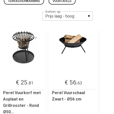
TERRASVERWARMING
VUURTAFELS
Sorteer op:
€ 25.
€ 56.
81
63
Perel Vuurkorf met
Perel Vuurschaal
Asplaat en
Zwart - Ø56 cm
Grillrooster - Rond
Ø50...