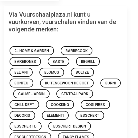
Via Vuurschaalplaza.nl kunt u
vuurkorven, vuurschalen vinden van de
volgende merken:
2L HOME & GARDEN
BARBECOOK
BAREBONES
BASTE
BBGRILL
BELIANI
BLOMUS
BOLTZE
BONFEU
BUITENGEWOON DE BOET
BURNI
CALME JARDIN
CENTRAL PARK
CHILL DEPT
COOKKING
COSI FIRES
DECORIS
ELEMENTI
ESSCHERT
ESSCHERT D
ESSCHERT DESIGN
ESSCHERTDESIGN
FANCY FLAMES