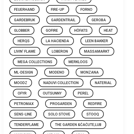
FEUERHAND
FIRE-UP
FORNO
GARDEBRUK
GARDENTRAIL
GEROBA
GLOBBER
GOFIRE
HÖFATS
HEAT
HERQS
LA HACIENDA
LEEN BAKKER
LIVIN' FLAME
LOBERON
MASSAMARKT
MEGA COLLECTIONS
MERKLOOS
ML-DESIGN
MODENO
MONZANA
MOODZ
NADUVI COLLECTION
NATERIAL
OFYR
OUTSUNNY
PEREL
PETROMAX
PROGARDEN
REDFIRE
SENS-LINE
SOLO STOVE
STOOQ
TENDERFLAME
THE GARDEN &ĆAĆUTE;LUB