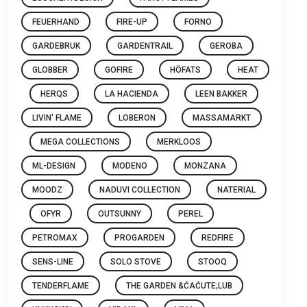
FEUERHAND
FIRE-UP
FORNO
GARDEBRUK
GARDENTRAIL
GEROBA
GLOBBER
GOFIRE
HÖFATS
HEAT
HERQS
LA HACIENDA
LEEN BAKKER
LIVIN' FLAME
LOBERON
MASSAMARKT
MEGA COLLECTIONS
MERKLOOS
ML-DESIGN
MODENO
MONZANA
MOODZ
NADUVI COLLECTION
NATERIAL
OFYR
OUTSUNNY
PEREL
PETROMAX
PROGARDEN
REDFIRE
SENS-LINE
SOLO STOVE
STOOQ
TENDERFLAME
THE GARDEN &ĆAĆUTE;LUB