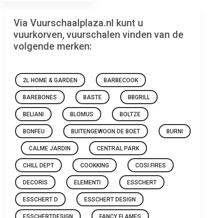
Via Vuurschaalplaza.nl kunt u
vuurkorven, vuurschalen vinden van de
volgende merken:
2L HOME & GARDEN
BARBECOOK
BAREBONES
BASTE
BBGRILL
BELIANI
BLOMUS
BOLTZE
BONFEU
BUITENGEWOON DE BOET
BURNI
CALME JARDIN
CENTRAL PARK
CHILL DEPT
COOKKING
COSI FIRES
DECORIS
ELEMENTI
ESSCHERT
ESSCHERT D
ESSCHERT DESIGN
ESSCHERTDESIGN
FANCY FLAMES