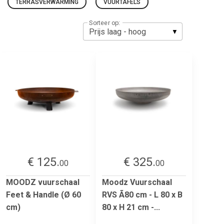
TERRASVERWARMING
VUURTAFELS
Sorteer op:
€ 125.
€ 325.
00
00
MOODZ vuurschaal
Moodz Vuurschaal
Feet & Handle (Ø 60
RVS Ã80 cm - L 80 x B
cm)
80 x H 21 cm -...