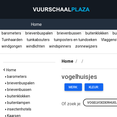
Home
barometers
brievenbuspalen
brievenbussen
buitenklokken
bu
Tuinhaarden
tuinkabouters
tuinposters en tuindoeken
Vlaggens
windgongen
windlichten
windspinners
zonnewijzers
Home
Home
vogelhuisjes
barometers
brievenbuspalen
MERK:
KLEUR:
brievenbussen
buitenklokken
buitenlampen
VOGELVOEDERHUIS
Of zoek je:
insectenhotels
Kaarsen