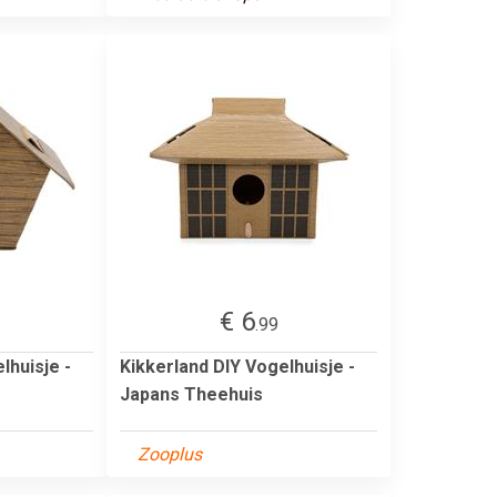
€ 6
.99
lhuisje -
Kikkerland DIY Vogelhuisje -
Japans Theehuis
Zooplus