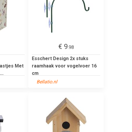
€ 9
.98
Esschert Design 2x stuks
astjes Met
raamhaak voor vogelvoer 16
..
cm
Bellatio.nl