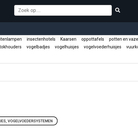
itenlampen
insectenhotels
Kaarsen
oppottafels
potten en vaz
tokhouders
vogelbadjes
vogelhuisjes
vogelvoederhuisjes
vuurko
JES, VOGELVOEDERSYSTEMEN