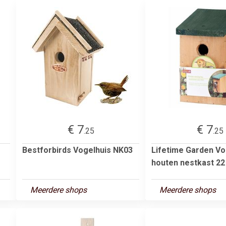
€ 7
€ 7
.25
.25
Bestforbirds Vogelhuis NK03
Lifetime Garden Vo
houten nestkast 22
Meerdere shops
Meerdere shops