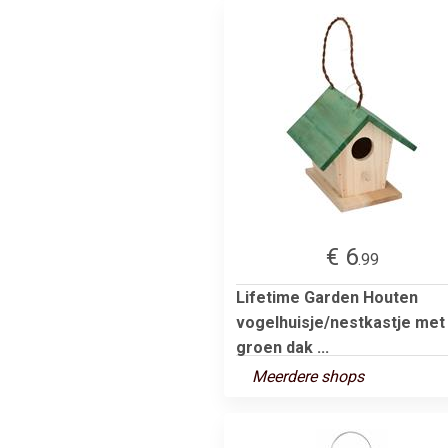
€ 6
.99
Lifetime Garden Houten
vogelhuisje/nestkastje met
groen dak ...
Meerdere shops