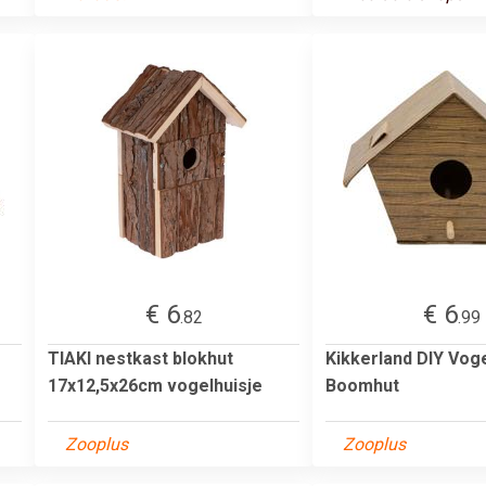
€ 6
€ 6
.82
.99
TIAKI nestkast blokhut
Kikkerland DIY Voge
17x12,5x26cm vogelhuisje
Boomhut
Zooplus
Zooplus