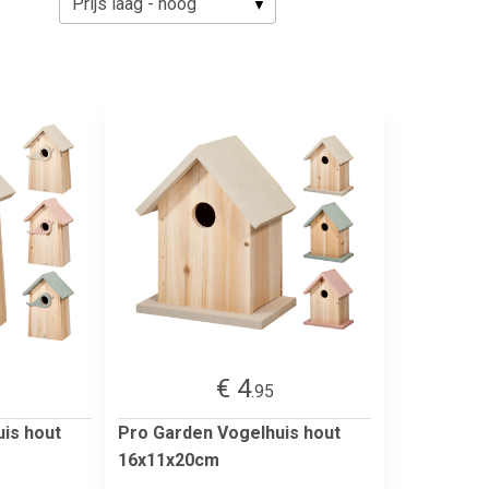
€ 4
.95
is hout
Pro Garden Vogelhuis hout
16x11x20cm