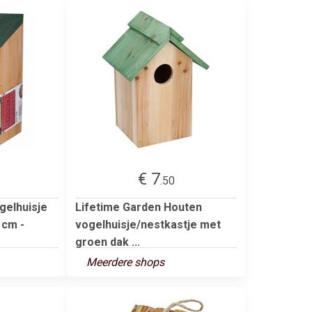
€ 7
.50
gelhuisje
Lifetime Garden Houten
 cm -
vogelhuisje/nestkastje met
groen dak ...
Meerdere shops