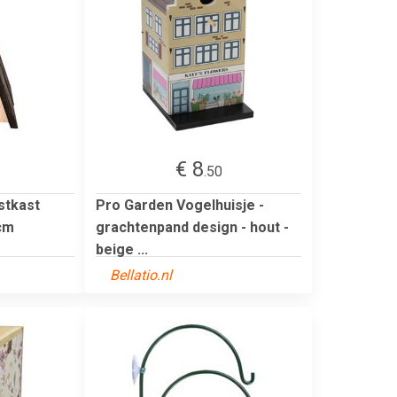
€ 8
.50
stkast
Pro Garden Vogelhuisje -
cm
grachtenpand design - hout -
beige ...
Bellatio.nl