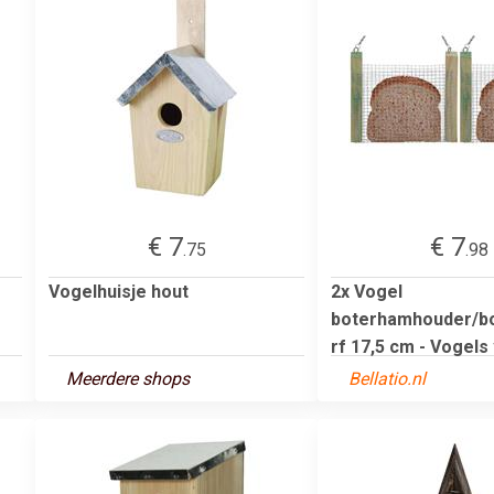
€ 7
€ 7
.75
.98
Vogelhuisje hout
2x Vogel
boterhamhouder/b
rf 17,5 cm - Vogels
Meerdere shops
Bellatio.nl