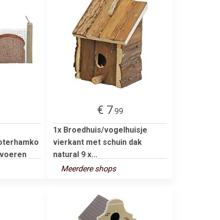
€ 7
.99
1x Broedhuis/vogelhuisje
oterhamko
vierkant met schuin dak
 voeren
natural 9 x...
Meerdere shops