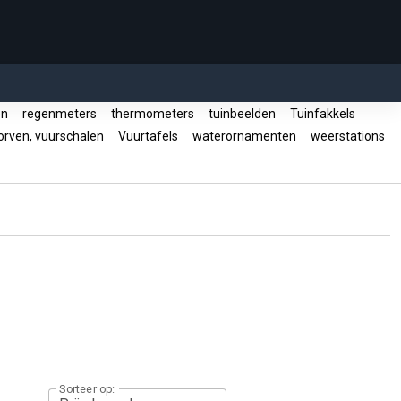
en
regenmeters
thermometers
tuinbeelden
Tuinfakkels
rven, vuurschalen
Vuurtafels
waterornamenten
weerstations
Sorteer op: