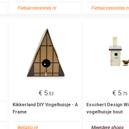
Fietsaccessoires.nl
Fietsaccessoires.n
€ 5
€ 5
.53
.75
Kikkerland DIY Vogelhuisje - A
Esschert Design Wi
Frame
vogelhuisje hout
Bellatio.nl
Meerdere shops