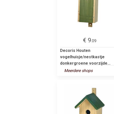
€ 9
.09
Decoris Houten
vogelhuisje/nestkastje
donkergroene voorzijde...
Meerdere shops