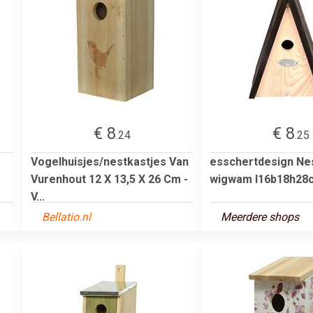
€ 8
€ 8
.24
.25
Vogelhuisjes/nestkastjes Van
esschertdesign Ne
Vurenhout 12 X 13,5 X 26 Cm -
wigwam l16b18h28
V...
Bellatio.nl
Meerdere shops