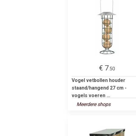
€ 7
.50
Vogel vetbollen houder
staand/hangend 27 cm -
vogels voeren ...
Meerdere shops