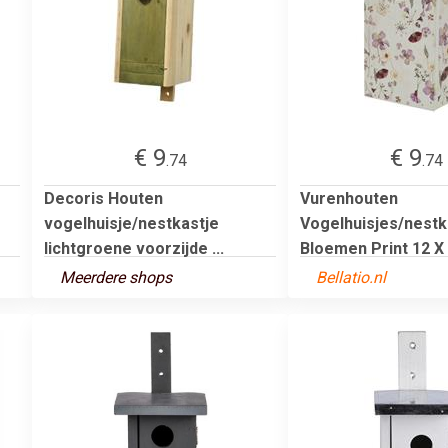
€ 9
€ 9
.74
.74
Decoris Houten
Vurenhouten
vogelhuisje/nestkastje
Vogelhuisjes/nestk
lichtgroene voorzijde ...
Bloemen Print 12 X .
Meerdere shops
Bellatio.nl