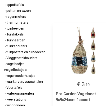
oppottafels
potten en vazen
regenmeters
thermometers
tuinbeelden
Tuinfakkels
Tuinhaarden
tuinkabouters
tuinposters en tuindoeken
Vlaggenstokhouders
vogelbadjes
vogelhuisjes
vogelvoederhuisjes
vuurkorven, vuurschalen
€ 3
.19
Vuurtafels
Pro Garden Vogelnest
waterornamenten
9x9x24xcm 4assorti
weerstations
windgongen