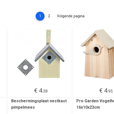
(current)
1
2
Volgende pagina
€ 4
€ 4
.38
.95
Beschermingsplaat nestkast
Pro Garden Vogelhu
pimpelmees
16x10x23cm