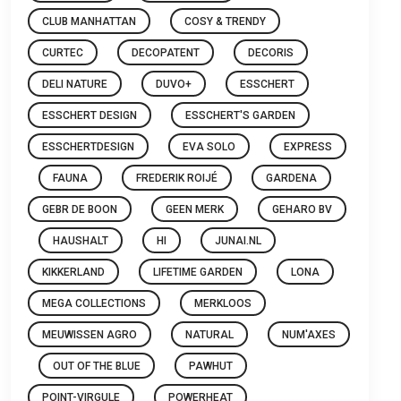
CLUB MANHATTAN
COSY & TRENDY
CURTEC
DECOPATENT
DECORIS
DELI NATURE
DUVO+
ESSCHERT
ESSCHERT DESIGN
ESSCHERT'S GARDEN
ESSCHERTDESIGN
EVA SOLO
EXPRESS
FAUNA
FREDERIK ROIJÉ
GARDENA
GEBR DE BOON
GEEN MERK
GEHARO BV
HAUSHALT
HI
JUNAI.NL
KIKKERLAND
LIFETIME GARDEN
LONA
MEGA COLLECTIONS
MERKLOOS
MEUWISSEN AGRO
NATURAL
NUM'AXES
OUT OF THE BLUE
PAWHUT
POINT-VIRGULE
POWERHEAT