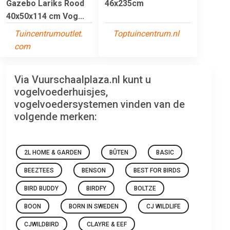
Gazebo Lariks Rood
46x235cm
40x50x114 cm Vog...
Tuincentrumoutlet.
Toptuincentrum.nl
com
Via Vuurschaalplaza.nl kunt u
vogelvoederhuisjes,
vogelvoedersystemen vinden van de
volgende merken:
2L HOME & GARDEN
BÛTEN
BASIC
BEEZTEES
BENSON
BEST FOR BIRDS
BIRD BUDDY
BIRDFY
BOLTZE
BOON
BORN IN SWEDEN
CJ WILDLIFE
CJWILDBIRD
CLAYRE & EEF