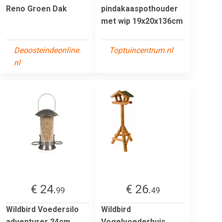
Reno Groen Dak
pindakaaspothouder
met wip 19x20x136cm
Deoosteindeonline.
Toptuincentrum.nl
nl
€ 24.
€ 26.
99
49
Wildbird Voedersilo
Wildbird
adventurer 24cm
Vogelvoederhuis