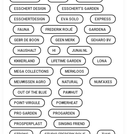
ESSCHERT DESIGN
ESSCHERT'S GARDEN
ESSCHERTDESIGN
EVA SOLO
EXPRESS
FAUNA
FREDERIK ROIJÉ
GARDENA
GEBR DE BOON
GEEN MERK
GEHARO BV
HAUSHALT
HI
JUNAI.NL
KIKKERLAND
LIFETIME GARDEN
LONA
MEGA COLLECTIONS
MERKLOOS
MEUWISSEN AGRO
NATURAL
NUM'AXES
OUT OF THE BLUE
PAWHUT
POINT-VIRGULE
POWERHEAT
PRO GARDEN
PROGARDEN
PROSPERPLAST
SINGING FRIEND