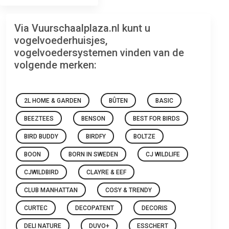
Via Vuurschaalplaza.nl kunt u
vogelvoederhuisjes,
vogelvoedersystemen vinden van de
volgende merken:
2L HOME & GARDEN
BÛTEN
BASIC
BEEZTEES
BENSON
BEST FOR BIRDS
BIRD BUDDY
BIRDFY
BOLTZE
BOON
BORN IN SWEDEN
CJ WILDLIFE
CJWILDBIRD
CLAYRE & EEF
CLUB MANHATTAN
COSY & TRENDY
CURTEC
DECOPATENT
DECORIS
DELI NATURE
DUVO+
ESSCHERT