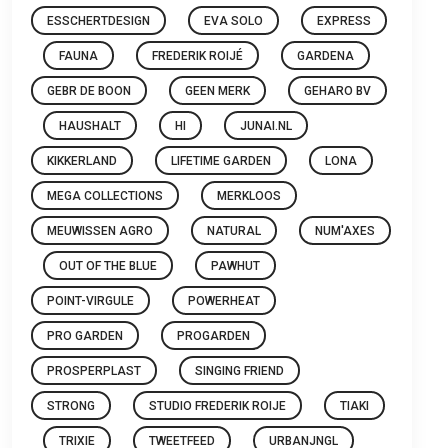
ESSCHERTDESIGN
EVA SOLO
EXPRESS
FAUNA
FREDERIK ROIJÉ
GARDENA
GEBR DE BOON
GEEN MERK
GEHARO BV
HAUSHALT
HI
JUNAI.NL
KIKKERLAND
LIFETIME GARDEN
LONA
MEGA COLLECTIONS
MERKLOOS
MEUWISSEN AGRO
NATURAL
NUM'AXES
OUT OF THE BLUE
PAWHUT
POINT-VIRGULE
POWERHEAT
PRO GARDEN
PROGARDEN
PROSPERPLAST
SINGING FRIEND
STRONG
STUDIO FREDERIK ROIJE
TIAKI
TRIXIE
TWEETFEED
URBANJNGL