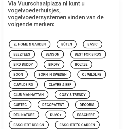
Via Vuurschaalplaza.nl kunt u
vogelvoederhuisjes,
vogelvoedersystemen vinden van de
volgende merken:
2L HOME & GARDEN
BÛTEN
BASIC
BEEZTEES
BENSON
BEST FOR BIRDS
BIRD BUDDY
BIRDFY
BOLTZE
BOON
BORN IN SWEDEN
CJ WILDLIFE
CJWILDBIRD
CLAYRE & EEF
CLUB MANHATTAN
COSY & TRENDY
CURTEC
DECOPATENT
DECORIS
DELI NATURE
DUVO+
ESSCHERT
ESSCHERT DESIGN
ESSCHERT'S GARDEN