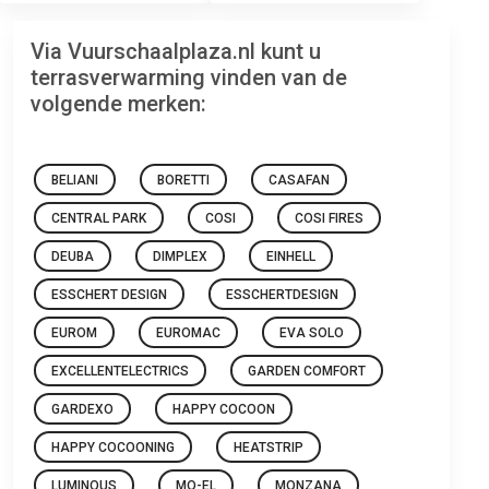
Via Vuurschaalplaza.nl kunt u
terrasverwarming vinden van de
volgende merken:
BELIANI
BORETTI
CASAFAN
CENTRAL PARK
COSI
COSI FIRES
DEUBA
DIMPLEX
EINHELL
ESSCHERT DESIGN
ESSCHERTDESIGN
EUROM
EUROMAC
EVA SOLO
EXCELLENTELECTRICS
GARDEN COMFORT
GARDEXO
HAPPY COCOON
HAPPY COCOONING
HEATSTRIP
LUMINOUS
MO-EL
MONZANA