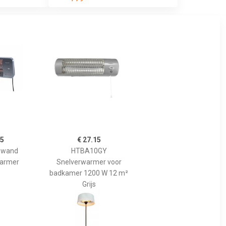
95
€ 27.15
 wand
HTBA10GY
warmer
Snelverwarmer voor
badkamer 1200 W 12 m²
Grijs