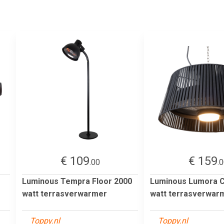
€ 109
€ 159
.00
.
Luminous Tempra Floor 2000
Luminous Lumora C
watt terrasverwarmer
watt terrasverwar
Toppy.nl
Toppy.nl