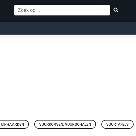
g
TUINHAARDEN
VUURKORVEN, VUURSCHALEN
VUURTAFELS