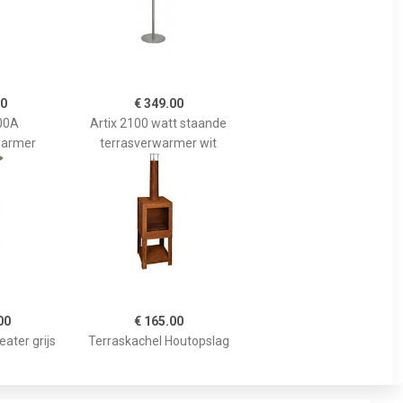
00
€ 349.00
00A
Artix 2100 watt staande
warmer
terrasverwarmer wit
00
€ 165.00
ater grijs
Terraskachel Houtopslag