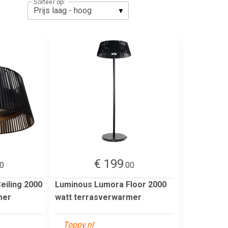
Sorteer op:
€ 199
00
.00
eiling 2000
Luminous Lumora Floor 2000
mer
watt terrasverwarmer
Toppy.nl