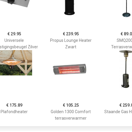
€ 29.95
€ 239.95
€ 89.
Universele
Propus Lounge Heater
SMQ20
tigingsbeugel Zilver
Zwart
Terrasver
€ 175.89
€ 105.25
€ 259.
Plafondheater
Golden 1300 Comfort
Staande Gas He
terrasverwarmer