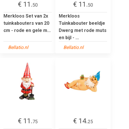
€ 11.
€ 11.
50
50
Merkloos Set van 2x
Merkloos
tuinkabouters van 20
Tuinkabouter beeldje
cm - rode en gele m...
Dwerg met rode muts
en bijl - ...
Bellatio.nl
Bellatio.nl
€ 11.
€ 14.
75
25