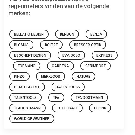
regenmeters vinden van de volgende
merken:
BELLATIO DESIGN
BENSON
BENZA
BLOMUS
BOLTZE
BRESSER OPTIK
ESSCHERT DESIGN
EVA SOLO
EXPRESS
FORMANO
GARDENA
GERIMPORT
KINZO
MERKLOOS
NATURE
PLASTICFORTE
TALEN TOOLS
TALENTOOLS
TFA
TFA DOSTMANN
TFADOSTMANN
TOOLCRAFT
UBBINK
WORLD OF WEATHER