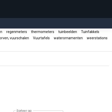
en
regenmeters
thermometers
tuinbeelden
Tuinfakkels
rven, vuurschalen
Vuurtafels
waterornamenten
weerstations
Sorteer op: