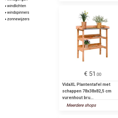
windlichten
windspinners
zonnewijzers
€ 51
.00
VidaXL Plantentafel met
schappen 78x38x82,5 cm
vurenhout bru...
Meerdere shops