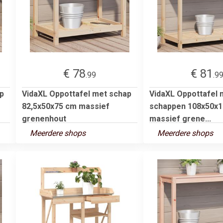
€ 78
€ 81
.99
.9
p
VidaXL Oppottafel met schap
VidaXL Oppottafel 
82,5x50x75 cm massief
schappen 108x50x1
grenenhout
massief grene...
Meerdere shops
Meerdere shops