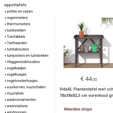
oppottafels
potten en vazen
regenmeters
thermometers
tuinbeelden
Tuinfakkels
Tuinhaarden
tuinkabouters
tuinposters en tuindoeken
Vlaggenstokhouders
vogelbadjes
vogelhuisjes
€ 44
.00
vogelvoederhuisjes
vuurkorven, vuurschalen
VidaXL Plantentafel met sc
Vuurtafels
78x38x82,5 cm vurenhout gr
waterornamenten
weerstations
Meerdere shops
windgongen