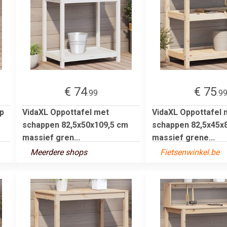
€ 74
€ 75
.99
.9
p
VidaXL Oppottafel met
VidaXL Oppottafel 
schappen 82,5x50x109,5 cm
schappen 82,5x45x
massief gren...
massief grene...
Meerdere shops
Fietsenwinkel.be