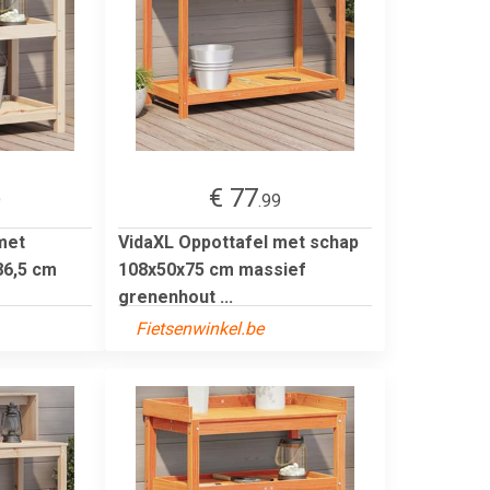
€ 77
9
.99
met
VidaXL Oppottafel met schap
86,5 cm
108x50x75 cm massief
grenenhout ...
Fietsenwinkel.be