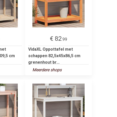
€ 82
9
.99
met
VidaXL Oppottafel met
09,5 cm
schappen 82,5x45x86,5 cm
grenenhout br...
Meerdere shops