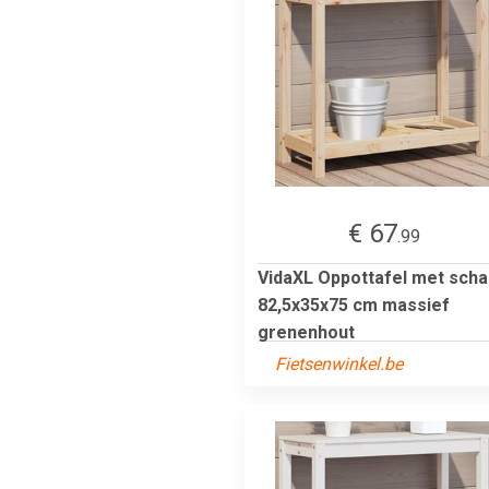
€ 67
.99
VidaXL Oppottafel met scha
82,5x35x75 cm massief
grenenhout
Fietsenwinkel.be