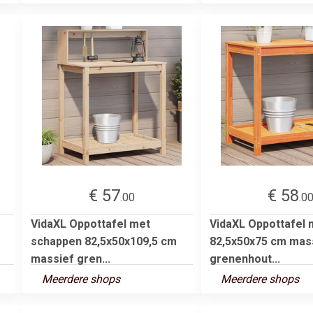
€ 57
€ 58
.00
.0
VidaXL Oppottafel met
VidaXL Oppottafel 
schappen 82,5x50x109,5 cm
82,5x50x75 cm mas
massief gren...
grenenhout...
Meerdere shops
Meerdere shops