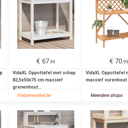
€ 67
€ 70
.99
.9
p
VidaXL Oppottafel met schap
VidaXL Oppottafel 
82,5x50x75 cm massief
massief vurenhout 
grenenhout...
Fietsenwinkel.be
Meerdere shops