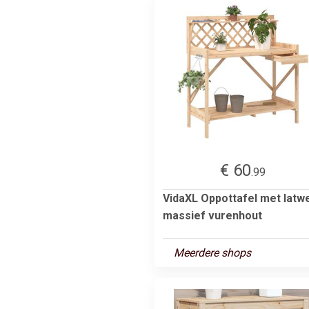
€ 60
.99
VidaXL Oppottafel met latw
massief vurenhout
Meerdere shops