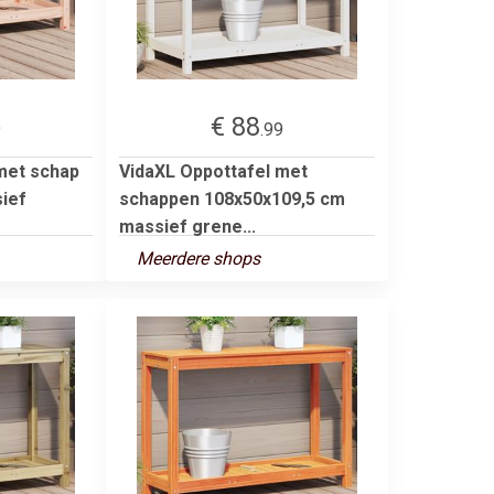
€ 88
9
.99
met schap
VidaXL Oppottafel met
ief
schappen 108x50x109,5 cm
massief grene...
Meerdere shops