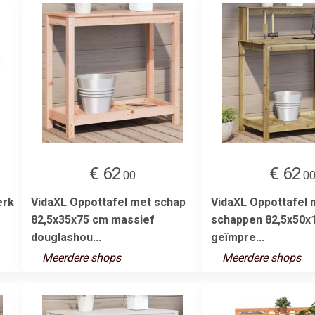
€ 62
€ 62
.00
.0
erk
VidaXL Oppottafel met schap
VidaXL Oppottafel 
82,5x35x75 cm massief
schappen 82,5x50x
douglashou...
geïmpre...
Meerdere shops
Meerdere shops