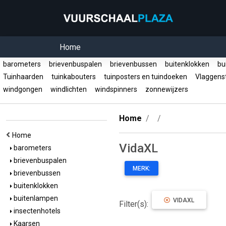
Home
barometers
brievenbuspalen
brievenbussen
buitenklokken
bu
Tuinhaarden
tuinkabouters
tuinposters en tuindoeken
Vlaggens
windgongen
windlichten
windspinners
zonnewijzers
Home
Home
VidaXL
barometers
brievenbuspalen
MERK:
brievenbussen
buitenklokken
buitenlampen
VIDAXL
Filter(s):
insectenhotels
Kaarsen