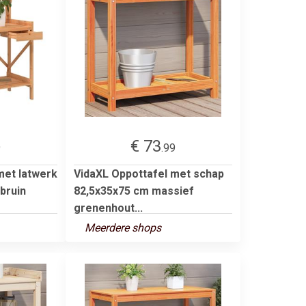
€ 73
9
.99
met latwerk
VidaXL Oppottafel met schap
bruin
82,5x35x75 cm massief
grenenhout...
Meerdere shops