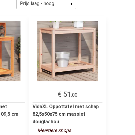
€ 51
9
.00
met
VidaXL Oppottafel met schap
109,5 cm
82,5x50x75 cm massief
douglashou...
Meerdere shops