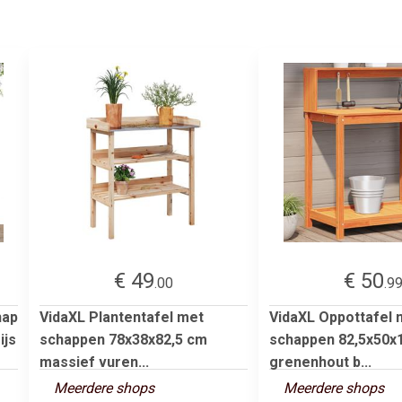
€ 49
€ 50
.00
.9
hap
VidaXL Plantentafel met
VidaXL Oppottafel 
ijs
schappen 78x38x82,5 cm
schappen 82,5x50x
massief vuren...
grenenhout b...
Meerdere shops
Meerdere shops