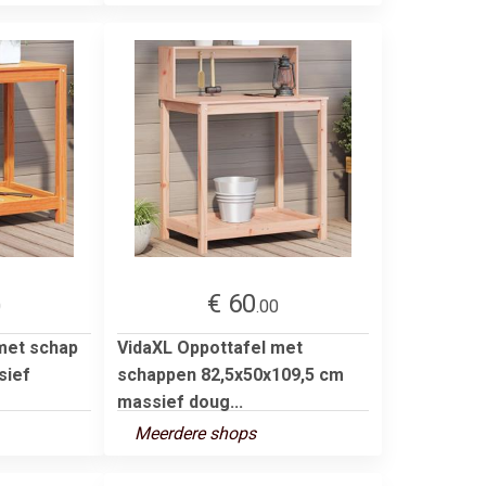
€ 60
0
.00
met schap
VidaXL Oppottafel met
sief
schappen 82,5x50x109,5 cm
massief doug...
Meerdere shops