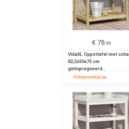
€ 78
.99
VidaXL Oppottafel met scha
82,5x50x75 cm
geïmpregneerd...
Fietsenwinkel.be