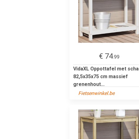
€ 74
.99
VidaXL Oppottafel met scha
82,5x35x75 cm massief
grenenhout...
Fietsenwinkel.be