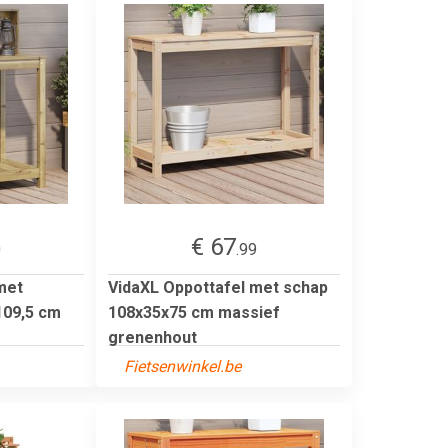
€ 67
0
.99
met
VidaXL Oppottafel met schap
109,5 cm
108x35x75 cm massief
grenenhout
Fietsenwinkel.be