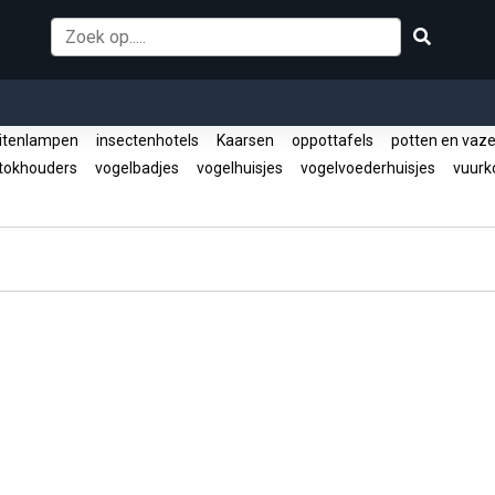
itenlampen
insectenhotels
Kaarsen
oppottafels
potten en vaz
tokhouders
vogelbadjes
vogelhuisjes
vogelvoederhuisjes
vuurko