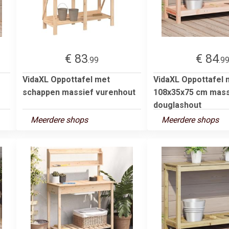
€ 83
€ 84
.99
.9
VidaXL Oppottafel met
VidaXL Oppottafel 
schappen massief vurenhout
108x35x75 cm mass
douglashout
Meerdere shops
Meerdere shops