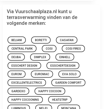
Via Vuurschaalplaza.nl kunt u
terrasverwarming vinden van de
volgende merken:
BELIANI
BORETTI
CASAFAN
CENTRAL PARK
COSI
COSI FIRES
DEUBA
DIMPLEX
EINHELL
ESSCHERT DESIGN
ESSCHERTDESIGN
EUROM
EUROMAC
EVA SOLO
EXCELLENTELECTRICS
GARDEN COMFORT
GARDEXO
HAPPY COCOON
HAPPY COCOONING
HEATSTRIP
LUMINOUS
MO-EL
MONZANA