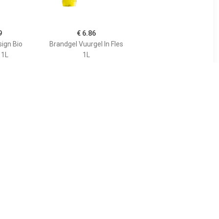
9
€ 6.86
sign Bio
Brandgel Vuurgel In Fles
 1L
1L
85
€ 121.00
f diameter
Terrashaard Vuurschaal
m
Fire Pit Salo Classic 80 cm