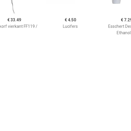
€ 33.49
€ 4.50
€ 7.2
orf vierkant FF119 /
Lucifers
Esschert De
Ethanol
€ 28.98
€ 29.95
€ 17.
y Flames Vuurschaal
Höfats Beer Box
Stalen vuurkor
Grillrooster
35c