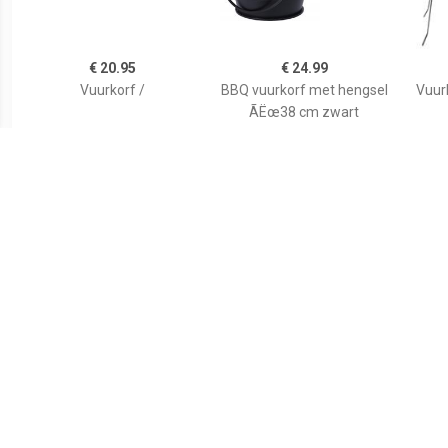
€ 20.95
€ 24.99
Vuurkorf /
BBQ vuurkorf met hengsel
Vuurk
ÃËœ38 cm zwart
€ 24.99
€ 29.05
Vuurkorf Zaragoza -
Vuurkorf Tulip
Fanc
roestkleur - 39x39 cm