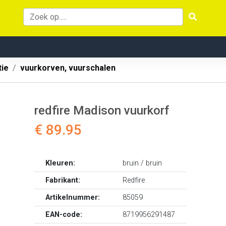
tie
vuurkorven, vuurschalen
redfire Madison vuurkorf
€ 89.95
Kleuren:
bruin / bruin
Fabrikant:
Redfire
Artikelnummer:
85059
EAN-code:
8719956291487