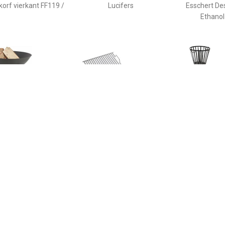
orf vierkant FF119 /
Lucifers
Esschert De
Ethanol
€ 28.98
€ 29.95
€ 17.
y Flames Vuurschaal
Höfats Beer Box
Stalen vuurkor
Grillrooster
35c