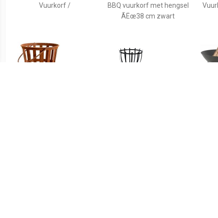
Vuurkorf /
BBQ vuurkorf met hengsel
Vuurk
ÃËœ38 cm zwart
€ 24.99
€ 29.05
Vuurkorf Zaragoza -
Vuurkorf Tulip
Fanc
roestkleur - 39x39 cm