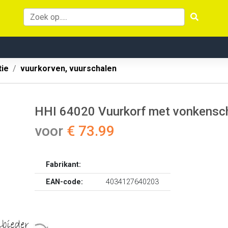
tie
vuurkorven, vuurschalen
HHI 64020 Vuurkorf met vonkensc
voor
€ 73.99
Fabrikant:
EAN-code:
4034127640203