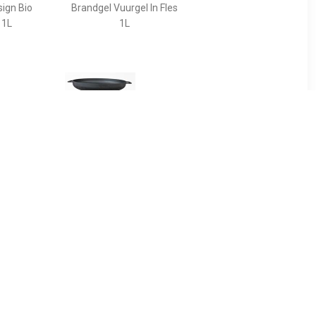
sign Bio
Brandgel Vuurgel In Fles
 1L
1L
85
€ 121.00
f diameter
Terrashaard Vuurschaal
m
Fire Pit Salo Classic 80 cm