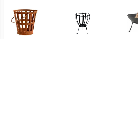
€ 24.99
€ 29.05
Vuurkorf Zaragoza -
Vuurkorf Tulip
Fanc
roestkleur - 39x39 cm
€ 49.95
€ 25.81
Buitenhaard-Sfeerhaard-
Vuurkorf met Asplaat en
K