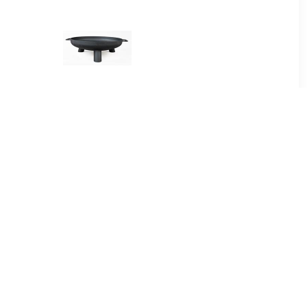
85
€ 121.00
f diameter
Terrashaard Vuurschaal
m
Fire Pit Salo Classic 80 cm
.00
€ 2695.00
100 Ceramic
Classic Storage Black 100