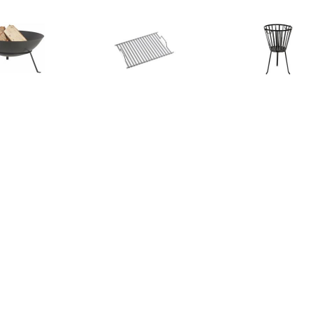
€ 28.98
€ 29.95
€ 17.
y Flames Vuurschaal
Höfats Beer Box
Stalen vuurkor
Grillrooster
35c
€ 34.37
€ 89.00
€ 3245
ynast Vuurschaal
Esschert 2 in 1
Island Corten 