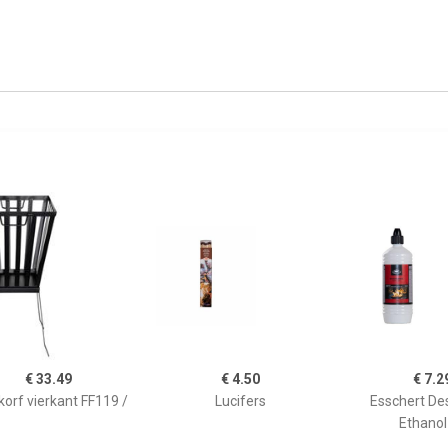
€ 33.49
€ 4.50
€ 7.2
orf vierkant FF119 /
Lucifers
Esschert De
Ethanol