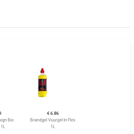
9
€ 6.86
sign Bio
Brandgel Vuurgel In Fles
 1L
1L