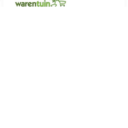
€ 78.95
Verzenden: € 0.00
4 werkdagen
€ 86.09
Verzenden: € 0.00
10 werkdagen
Vuurschaal Ijzer Zwart - diameter 50 cm Buitengewoon de
Boet is de perfecte mix van design en functionaliteit,
uitgevoerd in neutrale tinten en vervaardigd uit kwalitatieve