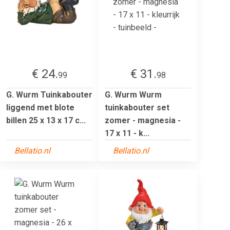
€ 24.
€ 31.
99
98
G. Wurm Tuinkabouter
G. Wurm Wurm
liggend met blote
tuinkabouter set
billen 25 x 13 x 17 c...
zomer - magnesia -
17 x 11 - k...
Bellatio.nl
Bellatio.nl