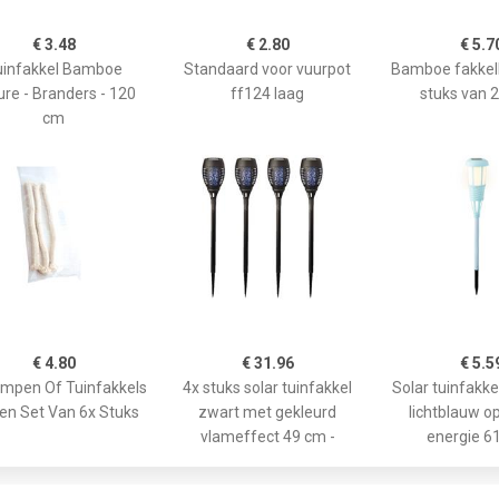
€ 3.48
€ 2.80
€ 5.7
uinfakkel Bamboe
Standaard voor vuurpot
Bamboe fakkel
ure - Branders - 120
ff124 laag
stuks van 
cm
€ 4.80
€ 31.96
€ 5.5
ampen Of Tuinfakkels
4x stuks solar tuinfakkel
Solar tuinfakk
en Set Van 6x Stuks
zwart met gekleurd
lichtblauw o
vlameffect 49 cm -
energie 6