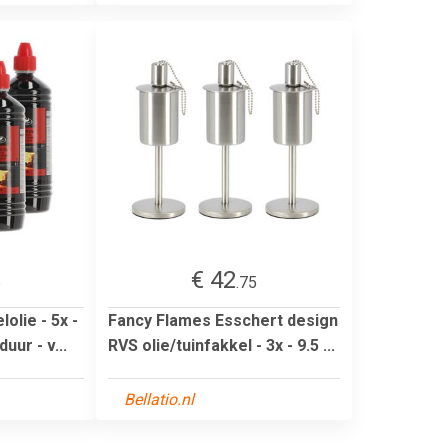
€ 42
6
.75
olie - 5x -
Fancy Flames Esschert design
uur - v...
RVS olie/tuinfakkel - 3x - 9.5 ...
Bellatio.nl