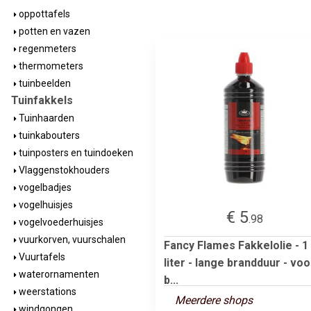
oppottafels
potten en vazen
regenmeters
thermometers
tuinbeelden
Tuinfakkels
Tuinhaarden
tuinkabouters
tuinposters en tuindoeken
Vlaggenstokhouders
vogelbadjes
vogelhuisjes
€ 5
.98
vogelvoederhuisjes
vuurkorven, vuurschalen
Fancy Flames Fakkelolie - 1
Vuurtafels
liter - lange brandduur - voo
waterornamenten
b...
weerstations
Meerdere shops
windgongen