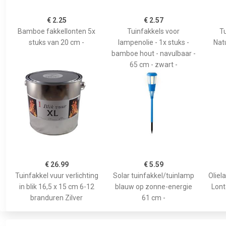
€ 2.25
€ 2.57
Bamboe fakkellonten 5x
Tuinfakkels voor
T
stuks van 20 cm -
lampenolie - 1x stuks -
Nat
bamboe hout - navulbaar -
65 cm - zwart -
€ 26.99
€ 5.59
Tuinfakkel vuur verlichting
Solar tuinfakkel/tuinlamp
Oliel
in blik 16,5 x 15 cm 6-12
blauw op zonne-energie
Lont
branduren Zilver
61 cm -