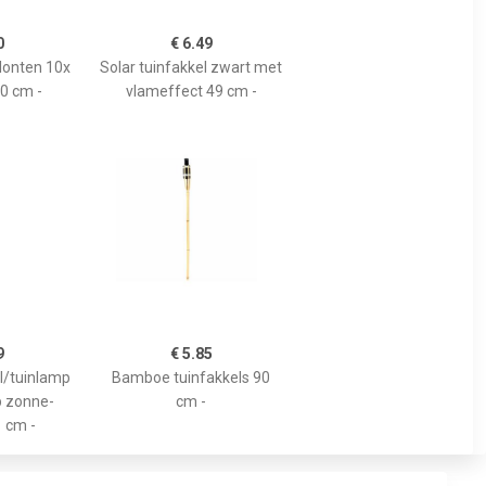
0
€ 6.49
lonten 10x
Solar tuinfakkel zwart met
20 cm -
vlameffect 49 cm -
9
€ 5.85
el/tuinlamp
Bamboe tuinfakkels 90
p zonne-
cm -
1 cm -