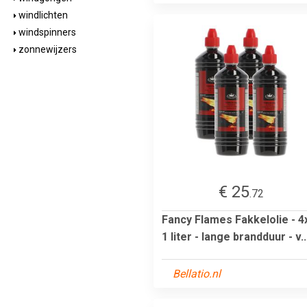
windlichten
windspinners
zonnewijzers
€ 25
.72
Fancy Flames Fakkelolie - 4x
1 liter - lange brandduur - v..
Bellatio.nl