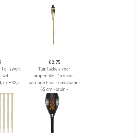
9
€ 2.75
 1x - zwart
Tuinfakkels voor
 wit -
lampenolie - 1x stuks -
,7 x H32,5
bamboe hout - navulbaar -
65 cm - bruin -