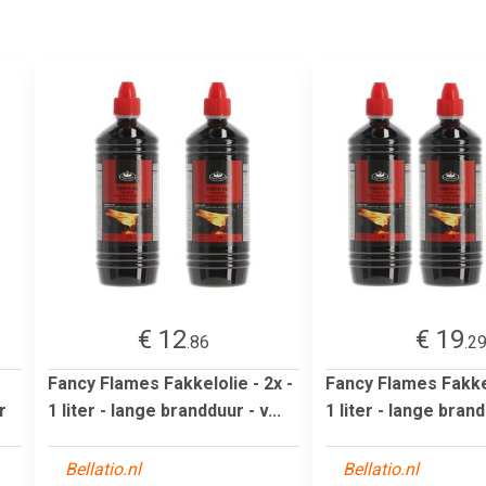
€ 12
€ 19
.86
.2
Fancy Flames Fakkelolie - 2x -
Fancy Flames Fakkel
r
1 liter - lange brandduur - v...
1 liter - lange brandd
Bellatio.nl
Bellatio.nl