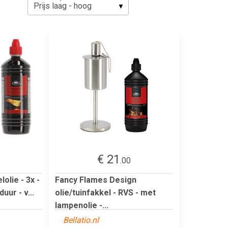
€ 21
9
.00
olie - 3x -
Fancy Flames Design
uur - v...
olie/tuinfakkel - RVS - met
lampenolie -...
Bellatio.nl