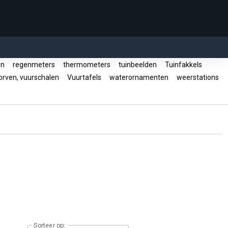
en
regenmeters
thermometers
tuinbeelden
Tuinfakkels
rven, vuurschalen
Vuurtafels
waterornamenten
weerstations
Sorteer op: