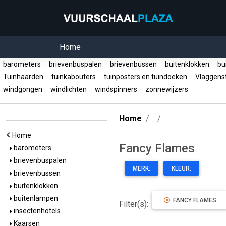
Home
barometers
brievenbuspalen
brievenbussen
buitenklokken
bu
Tuinhaarden
tuinkabouters
tuinposters en tuindoeken
Vlaggens
windgongen
windlichten
windspinners
zonnewijzers
Home
Home
Fancy Flames
barometers
brievenbuspalen
MERK:
KLEUR:
brievenbussen
buitenklokken
buitenlampen
FANCY FLAMES
Filter(s):
insectenhotels
Kaarsen