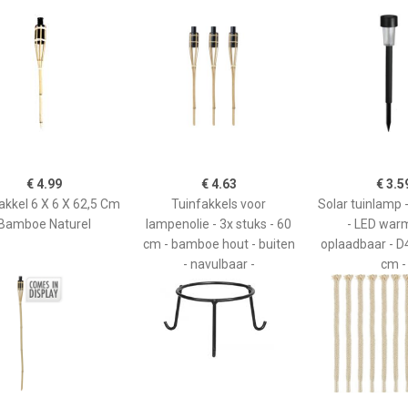
€ 4.99
€ 4.63
€ 3.5
akkel 6 X 6 X 62,5 Cm
Tuinfakkels voor
Solar tuinlamp -
Bamboe Naturel
lampenolie - 3x stuks - 60
- LED warm
cm - bamboe hout - buiten
oplaadbaar - D4
- navulbaar -
cm -