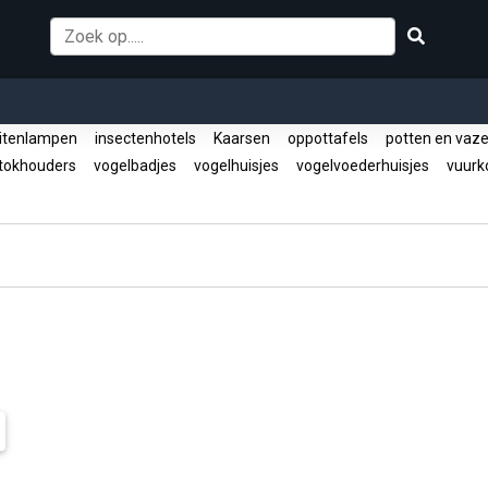
itenlampen
insectenhotels
Kaarsen
oppottafels
potten en vaz
tokhouders
vogelbadjes
vogelhuisjes
vogelvoederhuisjes
vuurko