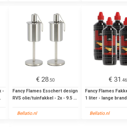
€ 28
€ 31
.50
.4
 -
Fancy Flames Esschert design
Fancy Flames Fakkel
.
RVS olie/tuinfakkel - 2x - 9.5 ...
1 liter - lange brandd
Bellatio.nl
Bellatio.nl