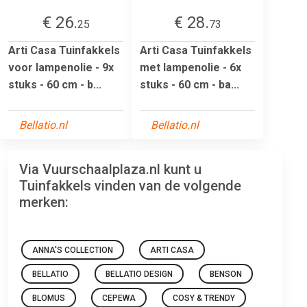
€ 26.
€ 28.
25
73
Arti Casa Tuinfakkels
Arti Casa Tuinfakkels
voor lampenolie - 9x
met lampenolie - 6x
stuks - 60 cm - b...
stuks - 60 cm - ba...
Bellatio.nl
Bellatio.nl
Via Vuurschaalplaza.nl kunt u
Tuinfakkels vinden van de volgende
merken:
ANNA'S COLLECTION
ARTI CASA
BELLATIO
BELLATIO DESIGN
BENSON
BLOMUS
CEPEWA
COSY & TRENDY