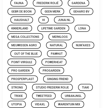
FAUNA
FREDERIK ROIJÉ
GARDENA
GEBR DE BOON
GEEN MERK
GEHARO BV
HAUSHALT
HI
JUNAI.NL
KIKKERLAND
LIFETIME GARDEN
LONA
MEGA COLLECTIONS
MERKLOOS
MEUWISSEN AGRO
NATURAL
NUM'AXES
OUT OF THE BLUE
PAWHUT
POINT-VIRGULE
POWERHEAT
PRO GARDEN
PROGARDEN
PROSPERPLAST
SINGING FRIEND
STRONG
STUDIO FREDERIK ROIJE
TIAKI
TRIXIE
TWEETFEED
URBANJNGL
UTOPIA
VIDAXL
WARENTUIN MIX