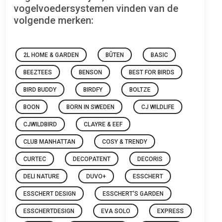
vogelvoedersystemen vinden van de
volgende merken:
2L HOME & GARDEN
BÛTEN
BASIC
BEEZTEES
BENSON
BEST FOR BIRDS
BIRD BUDDY
BIRDFY
BOLTZE
BOON
BORN IN SWEDEN
CJ WILDLIFE
CJWILDBIRD
CLAYRE & EEF
CLUB MANHATTAN
COSY & TRENDY
CURTEC
DECOPATENT
DECORIS
DELI NATURE
DUVO+
ESSCHERT
ESSCHERT DESIGN
ESSCHERT'S GARDEN
ESSCHERTDESIGN
EVA SOLO
EXPRESS