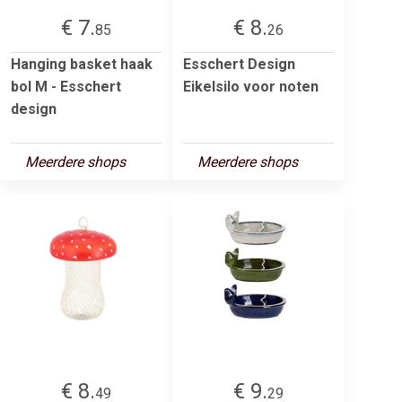
€ 7.
€ 8.
85
26
Hanging basket haak
Esschert Design
bol M - Esschert
Eikelsilo voor noten
design
Meerdere shops
Meerdere shops
€ 8.
€ 9.
49
29