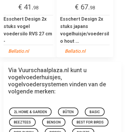
€ 41.
€ 67.
98
98
Esschert Design 2x
Esschert Design 2x
stuks vogel
stuks japans
voedersilo RVS 27 cm
vogelhuisje/voedersil
-
o hout ...
Bellatio.nl
Bellatio.nl
Via Vuurschaalplaza.nl kunt u
vogelvoederhuisjes,
vogelvoedersystemen vinden van de
volgende merken:
2L HOME & GARDEN
BÛTEN
BASIC
BEEZTEES
BENSON
BEST FOR BIRDS