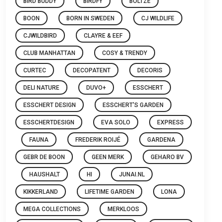
BIRD BUDDY
BIRDFY
BOLTZE
BOON
BORN IN SWEDEN
CJ WILDLIFE
CJWILDBIRD
CLAYRE & EEF
CLUB MANHATTAN
COSY & TRENDY
CURTEC
DECOPATENT
DECORIS
DELI NATURE
DUVO+
ESSCHERT
ESSCHERT DESIGN
ESSCHERT'S GARDEN
ESSCHERTDESIGN
EVA SOLO
EXPRESS
FAUNA
FREDERIK ROIJÉ
GARDENA
GEBR DE BOON
GEEN MERK
GEHARO BV
HAUSHALT
HI
JUNAI.NL
KIKKERLAND
LIFETIME GARDEN
LONA
MEGA COLLECTIONS
MERKLOOS